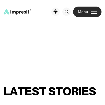
Menu
L
A
T
E
S
T
S
T
O
R
I
E
S