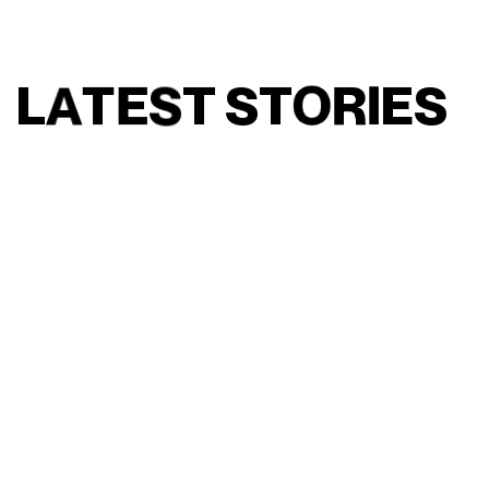
L
A
T
E
S
T
S
T
O
R
I
E
S